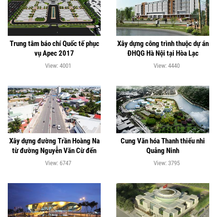
Trung tâm báo chí Quốc tế phục
Xây dựng công trình thuộc dự án
vụ Apec 2017
ĐHQG Hà Nội tại Hòa Lạc
View: 4001
View: 4440
Xây dựng đường Trần Hoàng Na
Cung Văn hóa Thanh thiếu nhi
từ đường Nguyễn Văn Cừ đến
Quảng Ninh
cầu Trần Hoàng Na”
View: 6747
View: 3795