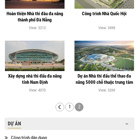
Hoàn thiện Nhà thi đâu đa năng
Công trình Nhà Quốc Hội
thành phố Đà Nẵng
View: 3213
View: 3498
Xây dựng nhà thi đấu đa năng
Dự án Nhà thi đấu thể thao đa
tỉnh Nam Định
năng 5000 chỗ thuộc trung tâm
thể thao vùng Đông Bắc tại
View: 4070
View: 3269
Quảng ninh
1
2
DỰ ÁN
Công trình dân dụng